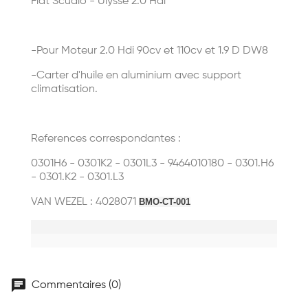
Fiat Scudio - Ulysse 2.0 Hdi
-Pour Moteur 2.0 Hdi 90cv et 110cv et 1.9 D DW8
-Carter d'huile en aluminium avec support
climatisation.
References correspondantes :
0301H6 - 0301K2 - 0301L3 - 9464010180 - 0301.H6
- 0301.K2 - 0301.L3
VAN WEZEL : 4028071
BMO-CT-001
chat
Commentaires (0)