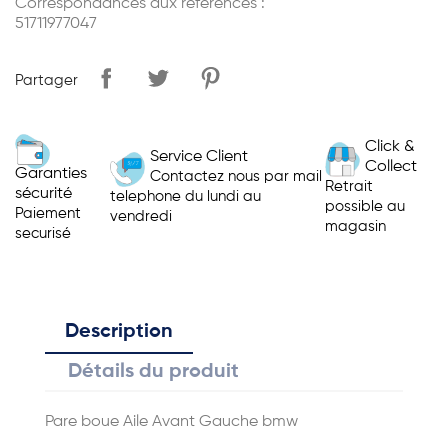
Correspondances aux références :
51711977047
Partager
Click &
Service Client
Collect
Garanties
Contactez nous par mail
Retrait
sécurité
telephone du lundi au
possible au
Paiement
vendredi
magasin
securisé
Description
Détails du produit
Pare boue Aile Avant Gauche bmw