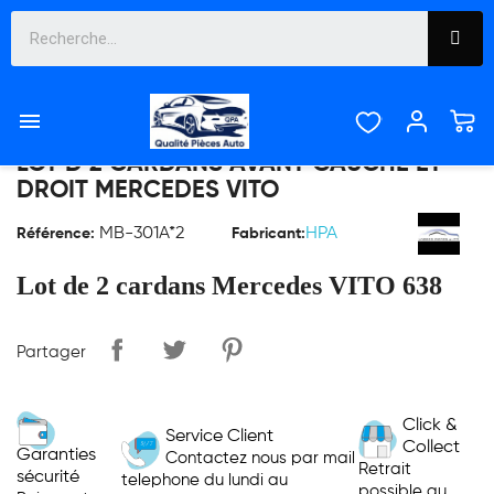

LOT D 2 CARDANS AVANT GAUCHE ET
DROIT MERCEDES VITO
MB-301A*2
HPA
Référence:
Fabricant:
Lot de 2 cardans Mercedes VITO 638
Partager
Click &
Service Client
Collect
Garanties
Contactez nous par mail
Retrait
sécurité
telephone du lundi au
possible au