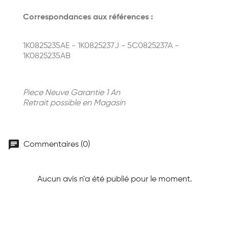
Correspondances aux références :
1K0825235AE - 1K0825237J - 5C0825237A -
1K0825235AB
Piece Neuve Garantie 1 An
Retrait possible en Magasin
chat
Commentaires (0)
Aucun avis n'a été publié pour le moment.