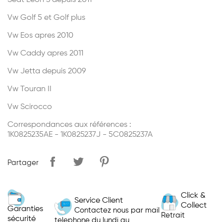
Seat Leon 3 depuis 2011
Vw Golf 5 et Golf plus
Vw Eos apres 2010
Vw Caddy apres 2011
Vw Jetta depuis 2009
Vw Touran II
Vw Scirocco
Correspondances aux références :
1K0825235AE - 1K0825237J - 5C0825237A
Partager
Click &
Service Client
Collect
Garanties
Contactez nous par mail
Retrait
sécurité
telephone du lundi au