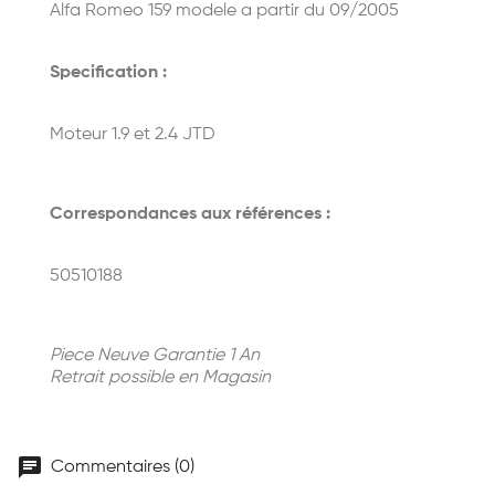
Alfa Romeo 159 modele a partir du 09/2005
Specification :
Moteur 1.9 et 2.4 JTD
Correspondances aux références :
50510188
Piece Neuve Garantie 1 An
Retrait possible en Magasin
chat
Commentaires (0)