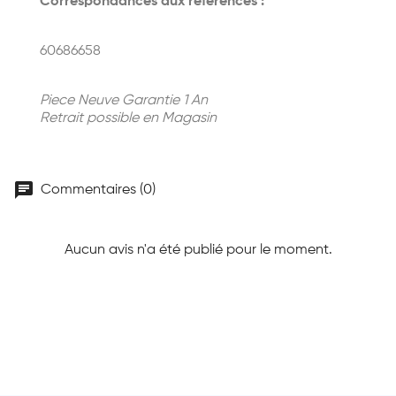
Correspondances aux références :
60686658
Piece Neuve Garantie 1 An
Retrait possible en Magasin
chat
Commentaires (0)
Aucun avis n'a été publié pour le moment.