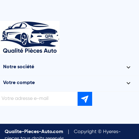

Notre société

Votre compte
Qualite-Pieces-Auto.com
|
Copyright © Hyeres-
pieces tous droits reservés