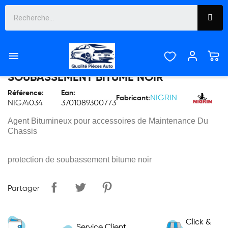

BOMBE DE PROTECTION DE
SOUBASSEMENT BITUME NOIR
Référence:
Ean:
NIGRIN
Fabricant:
NIG74034
3701089300773
Agent Bitumineux pour accessoires de Maintenance Du
Chassis
protection de soubassement bitume noir
Partager
Click &
Service Client