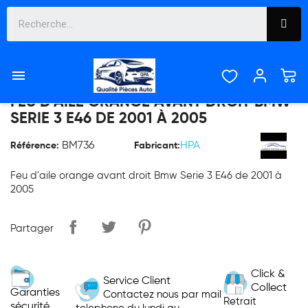

FEU D'AILE ORANGE AVANT DROIT BMW
SERIE 3 E46 DE 2001 À 2005
BM736
HPA
Référence:
Fabricant:
Feu d'aile orange avant droit Bmw Serie 3 E46 de 2001 à
2005
Partager
Click &
Service Client
Collect
Garanties
Contactez nous par mail
Retrait
sécurité