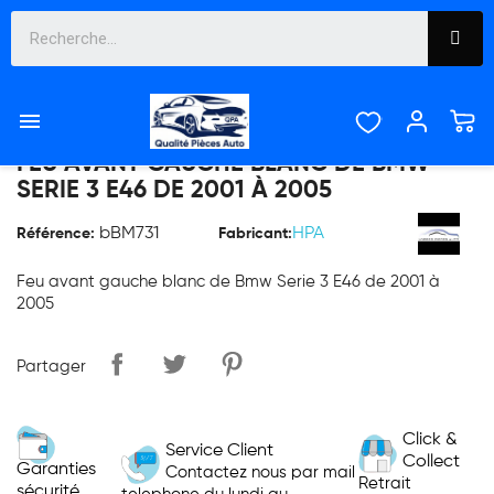

FEU AVANT GAUCHE BLANC DE BMW
SERIE 3 E46 DE 2001 À 2005
bBM731
HPA
Référence:
Fabricant:
Feu avant gauche blanc de Bmw Serie 3 E46 de 2001 à
2005
Partager
Click &
Service Client
Collect
Garanties
Contactez nous par mail
Retrait
sécurité