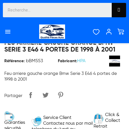

FEU ARRIERE GAUCHE ORANGE BMW
SERIE 3 E46 4 PORTES DE 1998 À 2001
bBM553
HPA
Référence:
Fabricant:
Feu arriere gauche orange Bmw Serie 3 E46 4 portes de
1998 à 2001
Partager
Click &
Service Client
Collect
Garanties
Contactez nous par mail
Retrait
sécurité