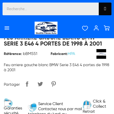

FEU ARRIERE GAUCHE BLANC BMW
SERIE 3 E46 4 PORTES DE 1998 À 2001
bBM551
HPA
Référence:
Fabricant:
Feu arriere gauche blanc BMW Serie 3 E46 4 portes de 1998
à 2001
Partager
Click &
Service Client
Collect
Garanties
Contactez nous par mail
Retrait
sécurité