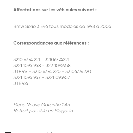
Affectations sur les véhicules suivant :
Bmw Serie 3 E46 tous modeles de 1998 à 2005
Correspondances aux références :
3210 6774 221 - 32106774221
3221 1095 958 - 32211095958
JTE767 - 3210 6774 220 - 32106774220
3221 1095 957 - 32211095957
JTE766
Piece Neuve Garantie 1 An
Retrait possible en Magasin