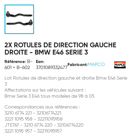
2X ROTULES DE DIRECTION GAUCHE
DROITE - BMW E46 SERIE 3
B-
Référence:
Ean:
MAPCO
Fabricant:
601 + B-602
3701089332477
Lot Rotules de direction gauche et droite Bmw E46 Serie
3
Affectations sur les véhicules suivant :
Bmw Serie 3 E46 tous modeles de 98 à 05
Correspondances aux références :
3210 6774 221 - 32106774221
3221 1095 958 - 32211095958
JTE767 - 3210 6774 220 - 32106774220
3221 1095 957 - 32211095957