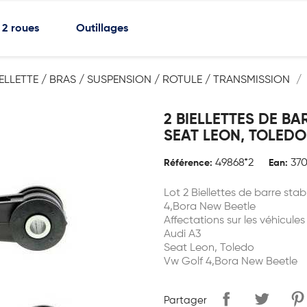
2 roues
Outillages
IELLETTE / BRAS / SUSPENSION / ROTULE / TRANSMISSION
2 BIELLETTES DE BA
SEAT LEON, TOLED
49868*2
370
Référence:
Ean:
Lot 2 Biellettes de barre sta
4,Bora New Beetle
Affectations sur les véhicules
Audi A3
Seat Leon, Toledo
Vw Golf 4,Bora New Beetle
Partager