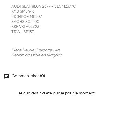
AUDI SEAT 8E0412377 - 8E0412377C
KYB SM5446
MONROE MK207
SACHS 802200
SKF VKDA35123
TRW JSB157
Piece Neuve Garantie 1 An
Retrait possible en Magasin
chat
Commentaires (0)
Aucun avis n'a été publié pour le moment.