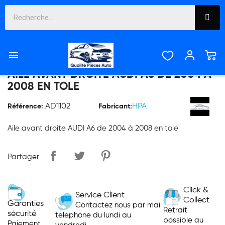

AILE AVANT DROITE AUDI A6 DE 2004 À
2008 EN TOLE
AD1102
HPA
Référence:
Fabricant:
Aile avant droite AUDI A6 de 2004 à 2008 en tole
Partager
Click &
Service Client
Collect
Garanties
Contactez nous par mail
Retrait
sécurité
telephone du lundi au
possible au
Paiement