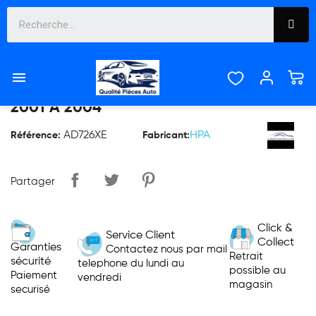

PHARE DROIT BI XENON AUDI A6 DE
2001 À 2004
AD726XE
HPA
Référence:
Fabricant:
Partager
Click &
Service Client
Collect
Garanties
Contactez nous par mail
Retrait
sécurité
telephone du lundi au
possible au
Paiement
vendredi
magasin
securisé