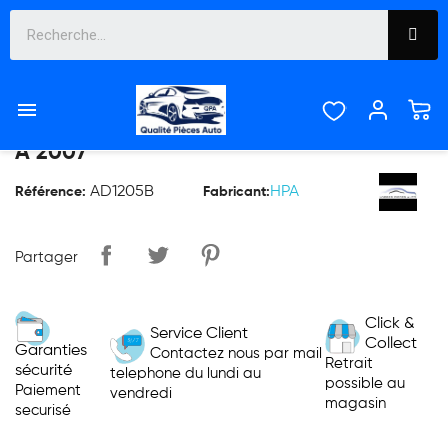

PARE CHOC ARRIERE AUDI A4 DE 2004
À 2007
AD1205B
HPA
Référence:
Fabricant:
Partager
Click &
Service Client
Collect
Garanties
Contactez nous par mail
Retrait
sécurité
telephone du lundi au
possible au
Paiement
vendredi
magasin
securisé