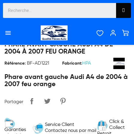

PHARE AVANT GAUCHE AUDI A4 DE
2004 À 2007 FEU ORANGE
BF-AD1221
HPA
Référence:
Fabricant:
Phare avant gauche Audi A4 de 2004 à
2007 feu orange
Partager
Click &
Service Client
Collect
Garanties
Contactez nous par mail
Retrait