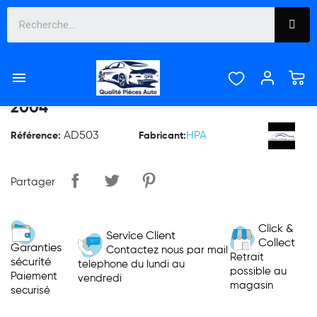

AILE AVANT GAUCHE AUDI A4 DE 2001 À
2004
AD503
HPA
Référence:
Fabricant:
Partager
Click &
Service Client
Collect
Garanties
Contactez nous par mail
Retrait
sécurité
telephone du lundi au
possible au
Paiement
vendredi
magasin
securisé