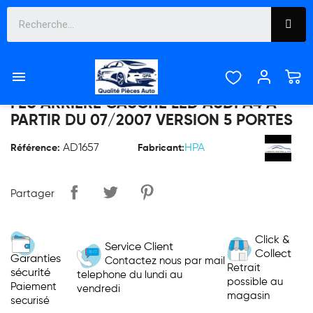



FEU ARRIERE GAUCHE LED AUDI A4 À
PARTIR DU 07/2007 VERSION 5 PORTES
AD1657
HPA
Référence:
Fabricant:
Partager
Click &
Service Client
Collect
Garanties
Contactez nous par mail
Retrait
sécurité
telephone du lundi au
possible au
Paiement
vendredi
magasin
securisé