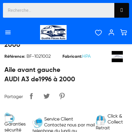

AILE AVANT GAUCHE AUDI A3 DE1996 À
2000
BF-1021002
HPA
Référence:
Fabricant:
Aile avant gauche
AUDI A3 de1996 à 2000
Partager
Click &
Service Client
Collect
Garanties
Contactez nous par mail
Retrait
sécurité
telephone du lundi au