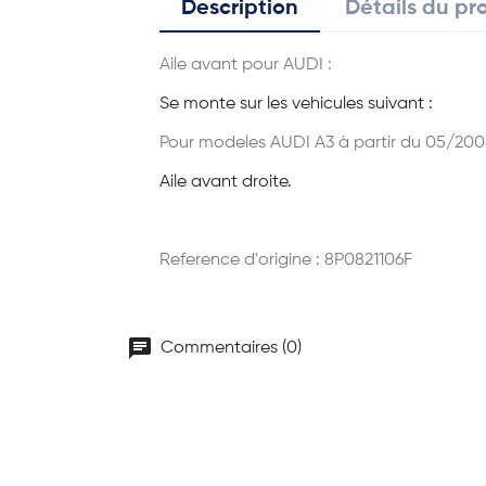
Description
Détails du pr
Aile avant pour AUDI :
Se monte sur les vehicules suivant :
Pour modeles AUDI A3 à partir du 05/200
Aile avant droite.
Reference d'origine : 8P0821106F
chat
Commentaires (0)