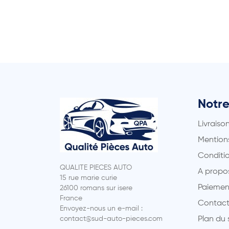
Notre
Livraiso
Mentions
Conditio
QUALITE PIECES AUTO
A propo
15 rue marie curie
Paiemen
26100 romans sur isere
France
Contact
Envoyez-nous un e-mail :
contact@sud-auto-pieces.com
Plan du 