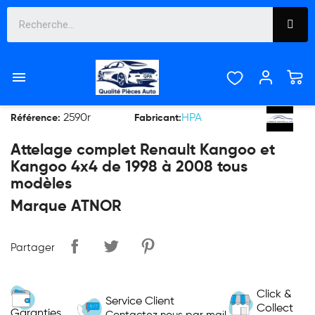

ATTELAGE RENAULT KANGOO
2590r
HPA
Référence:
Fabricant:
Attelage complet Renault Kangoo et
Kangoo 4x4 de 1998 à 2008 tous
modèles
Marque ATNOR
Partager
Click &
Service Client
Collect
Garanties