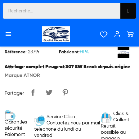

ATTELAGE PEUGEOT 307 SW BREAK
2379r
HPA
Référence:
Fabricant:
Attelage complet Peugeot 307 SW Break depuis origine
Marque ATNOR
Partager
Click &
Service Client
Collect
Garanties
Contactez nous par mail
Retrait
sécurité
telephone du lundi au
possible au
Paiement
vendredi
magasin