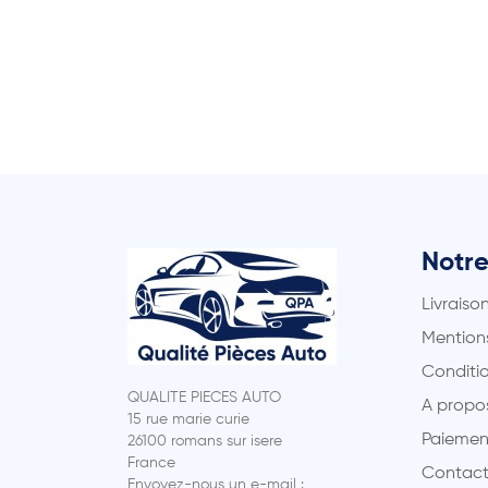
Notre
Livraiso
Mentions
Conditio
QUALITE PIECES AUTO
A propo
15 rue marie curie
Paiemen
26100 romans sur isere
France
Contact
Envoyez-nous un e-mail :