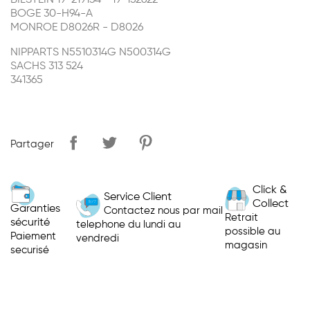
BILSTEIN 19-219134 - 19-152622
BOGE 30-H94-A
MONROE D8026R - D8026
NIPPARTS N5510314G N500314G
SACHS 313 524
341365
Partager
Click &
Service Client
Collect
Garanties
Contactez nous par mail
Retrait
sécurité
telephone du lundi au
possible au
Paiement
vendredi
magasin
securisé