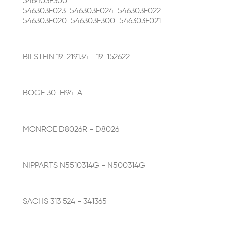
546403E300
546303E023-546303E024-546303E022-
546303E020-546303E300-546303E021
BILSTEIN 19-219134 - 19-152622
BOGE 30-H94-A
MONROE D8026R - D8026
NIPPARTS N5510314G - N500314G
SACHS 313 524 -
341365