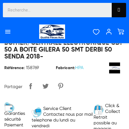



BOITIER/CENTRALE ELECTRONIQUE CDI
50 A BOITE GILERA 50 SMT DERBI 50
SENDA 2018-
158769
HPA
Référence:
Fabricant:
Partager
Click &
Service Client
Collect
Garanties
Contactez nous par mail
Retrait
sécurité
telephone du lundi au
possible au
Paiement
vendredi
magasin