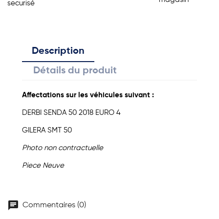
securisé
Description
Détails du produit
Affectations sur les véhicules suivant :
DERBI
SENDA
50
2018
EURO 4
GILERA
SMT
50
Photo non contractuelle
Piece Neuve
chat
Commentaires (0)