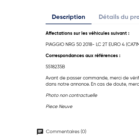
Description
Détails du pr
Affectations sur les véhicules suivant :
PIAGGIO
NRG
50
2018-
LC 2T EURO 4 (CA71
Correspondances aux références :
5518235B
Avant de passer commande, merci de vérifie
dans notre annonce. En cas de doute, merc
Photo non contractuelle
Piece Neuve
chat
Commentaires (0)