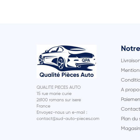
Notre
Livraiso
Mentions
Conditio
QUALITE PIECES AUTO
A propo
15 rue marie curie
Paiemen
26100 romans sur isere
France
Contact
Envoyez-nous un e-mail :
contact@sud-auto-pieces.com
Plan du 
Magasin