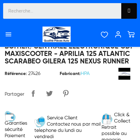

BOITIER/CENTRALE ELECTRONIQUE CDI
MAXISCOOTER - APRILIA 125 ATLANTIC
SCARABEO GILERA 125 NEXUS RUNNER
27426
HPA
Référence:
Fabricant:
Partager
Click &
Service Client
Collect
Garanties
Contactez nous par mail
Retrait
sécurité
telephone du lundi au
possible au
Paiement
vendredi
magasin