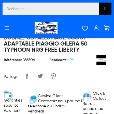



BOBINE/CDI ALLUMAGE SCOOT
ADAPTABLE PIAGGIO GILERA 50
TYPHOON NRG FREE LIBERTY
166606
HPA
Référence:
Fabricant:
Partager
Click &
Service Client
Collect
Garanties
Contactez nous par mail
Retrait
sécurité
telephone du lundi au
possible au
Paiement
vendredi
magasin