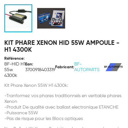
KIT PHARE XENON HID 55W AMPOULE -
H1 4300K
Référence:
BF-HID H1
BF-
Ean:
Fabricant:
55w
3700918403319
AUTOPARTS
4300k
Kit Phare Xenon 55W H1 4300k:
-Tranformez vos phares traditionnels en veritable phares
Xenon
-Produit De qualité avec ballast electronique ETANCHE
-Puissance 55W
-Pas de risque pour les Blocs optiques