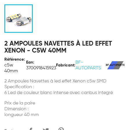
2 AMPOULES NAVETTES À LED EFFET
XENON - C5W 40MM
Référence:
BF-
Ean:
c5w
Fabricant:
3700918415923
AUTOPARTS
40mm
2 Ampoules Navettes à led effet Xenon c5w SMD
Specification :
6 Led de couleur blanc intense avec canbus integré
Prix de la paire
Dimension :
longueur 40 mm