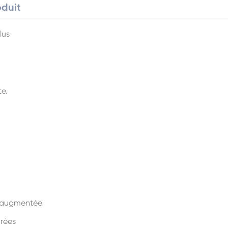
oduit
lus
te.
n augmentée
orées