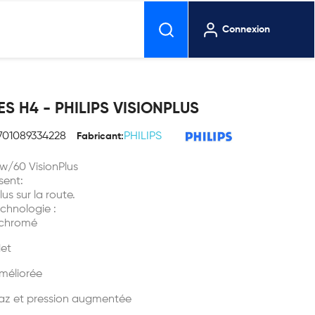
Connexion
S H4 - PHILIPS VISIONPLUS
701089334228
PHILIPS
Fabricant:
w/60 VisionPlus
sent:
us sur la route.
chnologie :
t chromé
let
améliorée
gaz et pression augmentée