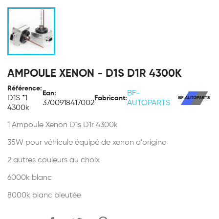
AMPOULE XENON - D1S D1R 4300K
Référence:
BF-
Ean:
D1S *1
Fabricant:
3700918417002
AUTOPARTS
4300k
1 Ampoule Xenon D1s D1r 4300k
35W pour véhicule équipé de xenon d'origine
2 autres couleurs au choix
6000k blanc
8000k blanc bleutée