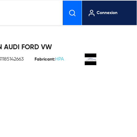
Connexion
N AUDI FORD VW
1185142663
HPA
Fabricant: