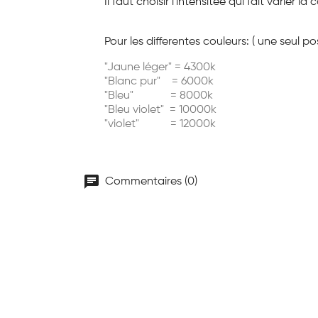
Il faut choisir l'intensitée qui fait varie
Pour les differentes couleurs: ( une seul po
"Jaune léger" = 4300k
"Blanc pur" = 6000k
"Bleu" = 8000k
"Bleu violet" = 10000k
"violet" = 12000k
chat
Commentaires (0)