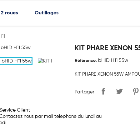
2 roues
Outillages
11
KIT PHARE XENON 
bHID H11 55w
Référence:
KIT PHARE XENON 55W AMPOU
Partager
Service Client
Contactez nous par mail telephone du lundi au
edi