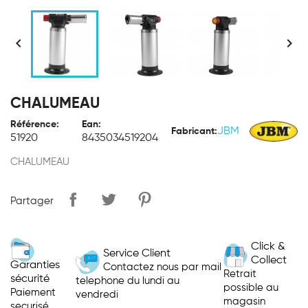


CHALUMEAU
Référence:
Ean:
JBM
Fabricant:
51920
8435034519204
CHALUMEAU
Partager
Click &
Service Client
Collect
Garanties
Contactez nous par mail
Retrait
sécurité
telephone du lundi au
possible au
Paiement
vendredi
magasin
securisé