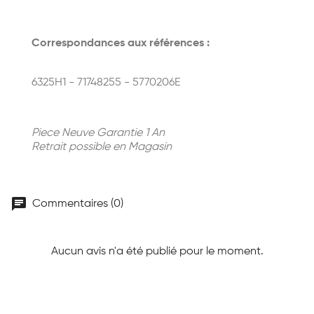
Correspondances aux références :
6325H1 - 71748255 - 5770206E
Piece Neuve Garantie 1 An
Retrait possible en Magasin
chat
Commentaires (0)
Aucun avis n'a été publié pour le moment.