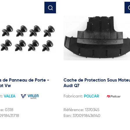
ps de Panneau de Porte -
Cache de Protection Sous Moteu
at Vw
Audi Q7
t:
VALEA
Fabricant:
POLCAR
ce:
0318
Référence:
1370345
0918431718
Ean:
3700918436140