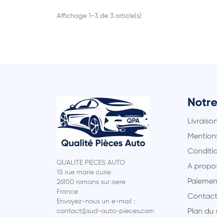
Affichage 1-3 de 3 article(s)
Notre
Livraiso
Mentions
Conditio
QUALITE PIECES AUTO
A propo
15 rue marie curie
Paiemen
26100 romans sur isere
France
Contact
Envoyez-nous un e-mail :
contact@sud-auto-pieces.com
Plan du 