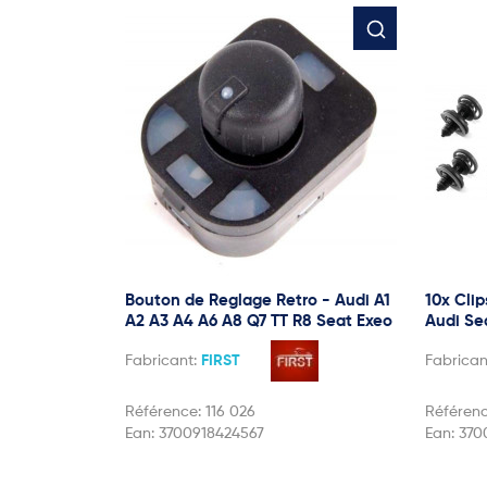
Bouton de Reglage Retro - Audi A1
10x Cli
A2 A3 A4 A6 A8 Q7 TT R8 Seat Exeo
Audi Se
Fabricant:
FIRST
Fabrican
Référence:
116 026
Référen
Ean:
3700918424567
Ean:
370