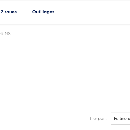
2 roues
Outillages
ERINS
Trier par :
Pertinen