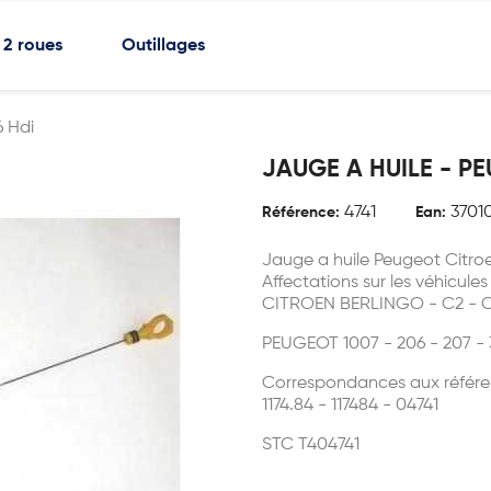
2 roues
Outillages
6 Hdi
JAUGE A HUILE - PE
4741
3701
Référence:
Ean:
Jauge a huile Peugeot Citroe
Affectations sur les véhicules
CITROEN BERLINGO - C2 - C3
PEUGEOT 1007 - 206 - 207 - 
Correspondances aux référe
1174.84 - 117484 - 04741
STC T404741