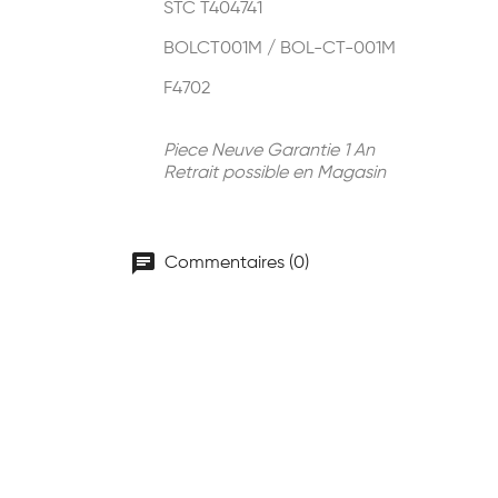
STC T404741
BOLCT001M / BOL-CT-001M
F4702
Piece Neuve Garantie 1 An
Retrait possible en Magasin
chat
Commentaires (0)