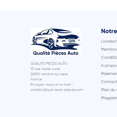
Notre
Livraiso
Mentions
Conditio
QUALITE PIECES AUTO
A propo
15 rue marie curie
Paiemen
26100 romans sur isere
France
Contact
Envoyez-nous un e-mail :
contact@sud-auto-pieces.com
Plan du 
Magasin