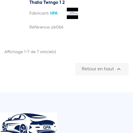
Thalia Twingo 1 2
Fabricant:
HPA
Référence:
pk066
Affichage 1-7 de 7 article(s)

Retour en haut