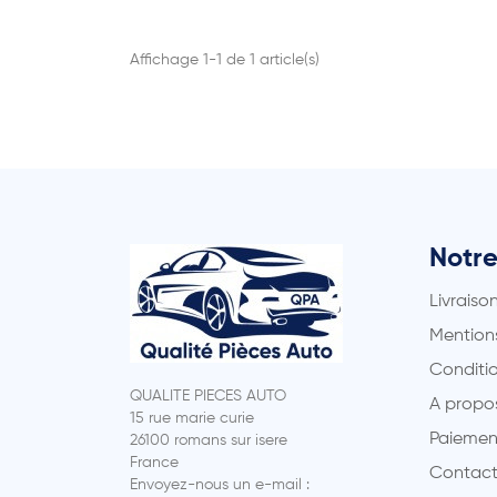
Affichage 1-1 de 1 article(s)
Notre
Livraiso
Mentions
Conditio
QUALITE PIECES AUTO
A propo
15 rue marie curie
Paiemen
26100 romans sur isere
France
Contact
Envoyez-nous un e-mail :