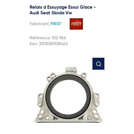
Relais d Essuyage Essui Glace -
Audi Seat Skoda Vw
Fabricant:
FIRST
Référence:
102 966
Ean:
3701089338462