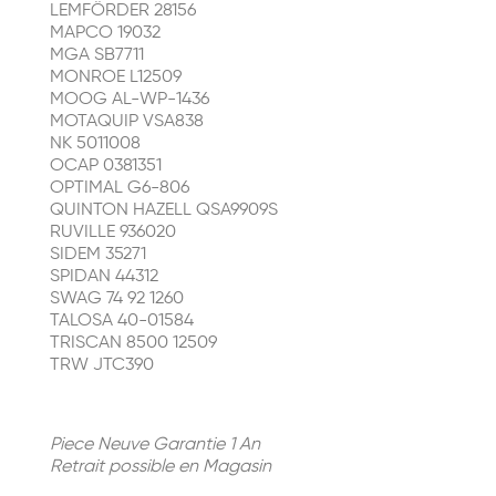
LEMFÖRDER 28156
MAPCO 19032
MGA SB7711
MONROE L12509
MOOG AL-WP-1436
MOTAQUIP VSA838
NK 5011008
OCAP 0381351
OPTIMAL G6-806
QUINTON HAZELL QSA9909S
RUVILLE 936020
SIDEM 35271
SPIDAN 44312
SWAG 74 92 1260
TALOSA 40-01584
TRISCAN 8500 12509
TRW JTC390
Piece Neuve Garantie 1 An
Retrait possible en Magasin